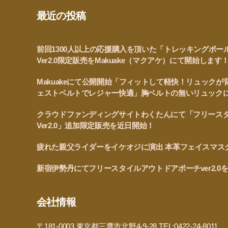
最近の投稿
前回1300人以上の応援購入を頂いた「トレッキングポー
Ver2.0限定販売をMakuake（マクアケ）にて開始します
Makuakeにて公開開始「フィットして軽快！リュック
ェストベルトでレジャー快適」胸ベルトの無いリュック
クラウドファンディングサイトわくたんにて「フリース
Ver2.0」追加限定販売を近日開始！
疲れた親父ライダーをイケオジに演出 本革フェイスマス
新宿伊勢丹にてフリースタイルアウトドアポーチver2.
会社情報
〒181-0003 東京都三鷹市北野4-9-28 TEL:0422-24-8011