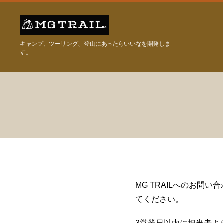
MG
キャンプ、ツーリング、登山にあったらいいなを開発しま
TRAIL
す。
MG TRAILへのお
てください。
3営業日以内に担当者よ