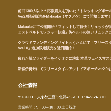
前回1300人以上の応援購入を頂いた「トレッキングポー
Ver2.0限定販売をMakuake（マクアケ）にて開始します
Makuakeにて公開開始「フィットして軽快！リュック
ェストベルトでレジャー快適」胸ベルトの無いリュック
クラウドファンディングサイトわくたんにて「フリース
Ver2.0」追加限定販売を近日開始！
疲れた親父ライダーをイケオジに演出 本革フェイスマス
新宿伊勢丹にてフリースタイルアウトドアポーチver2.
会社情報
〒181-0003 東京都三鷹市北野4-9-28 TEL:0422-24-8011
営業時間：9：00～18：00 土日祝休